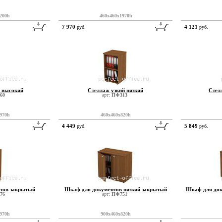
200h
460x460x1970h
7 970
4 121
руб.
руб.
й высокий
Стеллаж узкий низкий
Стел
60
арт:
ПФ313
970h
460x460x820h
4 449
5 849
руб.
руб.
тов закрытый
Шкаф для документов низкий закрытый
Шкаф для док
76
арт:
ПФ751
970h
900x460x820h