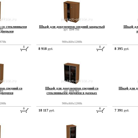
 со стеклянными
Шкаф для документов средний закрытый
Шкаф для
92
арт:
ПФ793
 дверьми
970h
900x460x1200h
8 918
8 395
руб.
руб.
ов средний со
Шкаф для документов средний со
Шкаф для д
83
арт:
ПФ762
 дверями
стеклянными дверями в рамках
200h
900x460x1200h
18 117
7 391
руб.
руб.