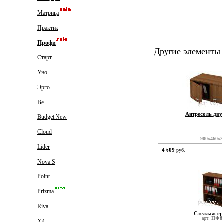
Матрица
Практик
Профи
Другие элементы
Старт
Уно
Эрго
Be
Антресоль дв
Budget New
Cloud
900x460x
Lider
4 609
руб.
Nova S
Point
Prizma
Riva
Стеллаж с
арт:
ПФ8
X4