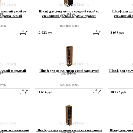
средний узкий со
Шкаф для документов средний узкий со
Шкаф для док
69
арт:
ПФ769
 в рамке левый
стеклянной дверью в рамке правый
стеклянной 
200h
460x460x1200h
12 033
8 038
руб.
руб.
 узкий закрытый
Шкаф для документов узкий закрытый
Шкаф для доку
67
арт:
ПФ768
970h
460x460x1970h
11 614
10 072
руб.
руб.
зкий со стеклянной
Шкаф для документов узкий со стеклянной
Шкаф для доку
84
арт:
ПФ790