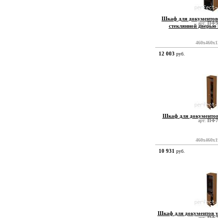
Шкаф для документов 
арт:
ПФ9
стеклянной дверью
460x460x1
12 003
руб.
Шкаф для документов
арт:
ПФ7
460x460x1
10 931
руб.
Шкаф для документов у
арт:
ПФ7