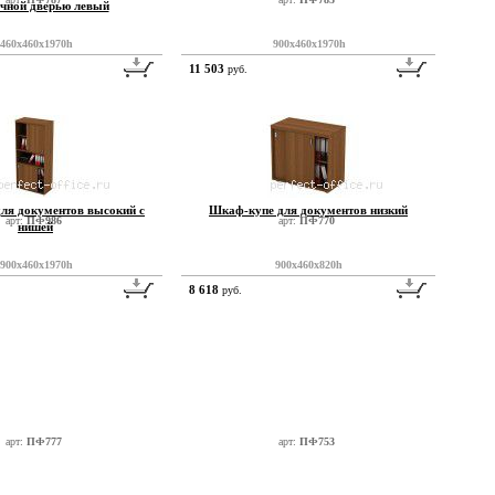
ачной дверью левый
460x460x1970h
900x460x1970h
11 503
руб.
ля документов высокий с
Шкаф-купе для документов низкий
арт:
ПФ986
арт:
ПФ770
нишей
900x460x1970h
900x460x820h
8 618
руб.
арт:
ПФ777
арт:
ПФ753