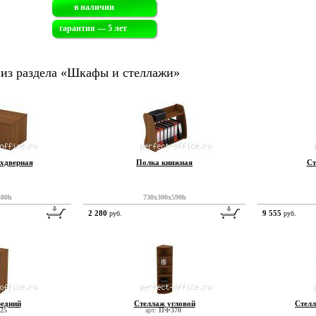
в наличии
гарантия — 5 лет
 из раздела «Шкафы и стеллажи»
ухдверная
Полка книжная
Ст
380h
730x300x590h
2 280
9 555
руб.
руб.
редний
Стеллаж угловой
Стелл
25
арт:
ПФ370