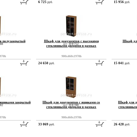
6 725
15 956
руб.
руб.
в полузакрытый
Шкаф для документов с высокими
Шкаф для
88
арт:
ПФ752
стеклянными дверями в рамках
970h
900x460x1970h
24 650
15 041
руб.
руб.
 ящиками закрытый
Шкаф для документов с ящиками со
Шкаф для д
82
арт:
ПФ780
стеклянными дверьми в рамках
стеклянным
970h
900x460x1970h
33 069
26 428
руб.
руб.