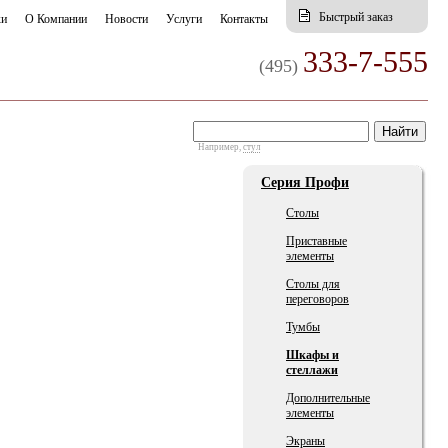
Быстрый заказ
ки
О Компании
Новости
Услуги
Контакты
333-7-555
(495)
Например,
стул
Серия Профи
Столы
Приставные
элементы
Столы для
переговоров
Тумбы
Шкафы и
стеллажи
Дополнительные
элементы
Экраны