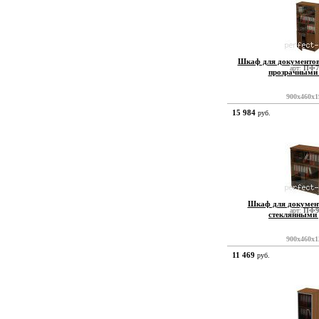
Шкаф для документов
арт:
ПФ7
прозрачными
900x460x1
15 984
руб.
Шкаф для документ
арт:
ПФ9
стеклянными
900x460x1
11 469
руб.