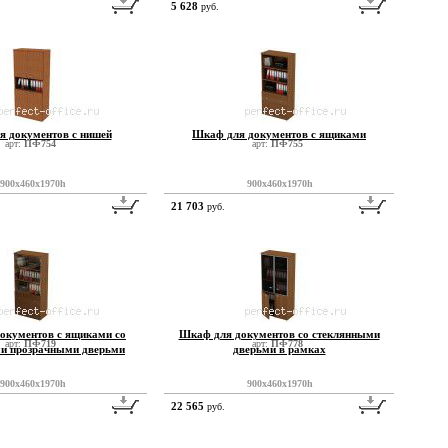
5 628
руб.
 документов с нишей
Шкаф для документов с ящиками
арт:
ПФ754
арт:
ПФ755
900x460x1970h
900x460x1970h
21 703
руб.
окументов с ящиками со
Шкаф для документов со стеклянными
арт:
ПФ719
арт:
ПФ778
и прозрачными дверьми
дверьми в рамках
900x460x1970h
900x460x1970h
22 565
руб.