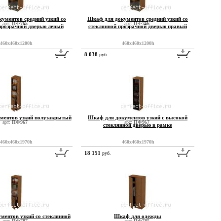
ументов средний узкий со
Шкаф для документов средний узкий со
арт:
ПФ765
арт:
ПФ766
прозрачной дверью левый
стеклянной прозрачной дверью правый
460x460x1200h
460x460x1200h
8 038
руб.
ментов узкий полузакрытый
Шкаф для документов узкий с высокой
арт:
ПФ967
арт:
ПФ967
стеклянной дверью в рамке
460x460x1970h
460x460x1970h
18 151
руб.
ментов узкий со стеклянной
Шкаф для одежды
арт:
ПФ787
арт:
ПФ785