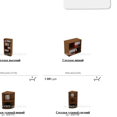
еллаж высокий
Стеллаж низкий
900x460x1970h
900x460x820h
5 081
руб.
аж угловой низкий
Стеллаж угловой средний
арт:
ПФ775
арт:
ПФ750