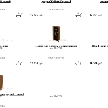
ке левый
дверью в рамке правый
прозр
970h
460x460x1970h
16 226
12 261
руб.
руб.
одежды
Шкаф для одежды с дополнением
Шкаф-купе д
86
арт:
ПФ791
970h
900x460x1970h
17 231
16 520
руб.
руб.
ов средний с нишей
72
арт:
ПФ771
200h