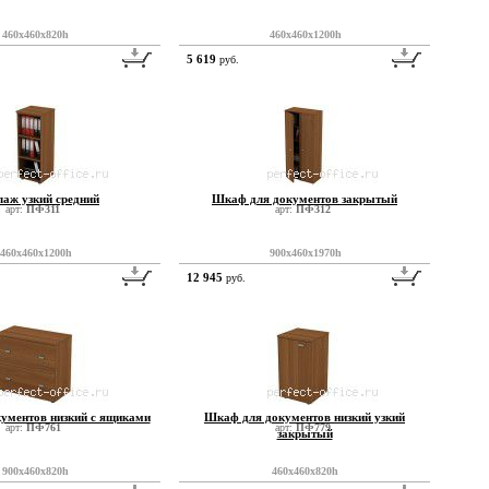
460x460x820h
460x460x1200h
5 619
руб.
лаж узкий средний
Шкаф для документов закрытый
арт:
ПФ311
арт:
ПФ312
460x460x1200h
900x460x1970h
12 945
руб.
ументов низкий с ящиками
Шкаф для документов низкий узкий
арт:
ПФ761
арт:
ПФ779
закрытый
900x460x820h
460x460x820h