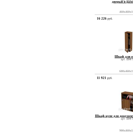
дверью в рам
460x460x1
16 226
руб.
Шкаф для 
арт:
ПФ7
600x460x1
11 921
руб.
Шкаф-купе для документ
арт:
ПФ7
900x460x1