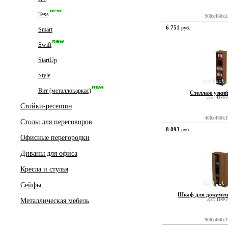
Tess
900x460x1
6 751
руб.
Smart
Swift
StartUp
Style
Вит (металлокаркас)
Стеллаж узки
арт:
ПФ7
Стойки-ресепшн
460x460x1
Столы для переговоров
8 893
руб.
Офисные перегородки
Диваны для офиса
Кресла и стулья
Сейфы
Шкаф для докумен
арт:
ПФ7
Металлическая мебель
900x460x1