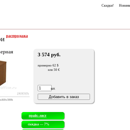
Скидки!
Новин
распродажа
фи
верная
3 574 руб.
примерно 62 $
или 50 €
шт.
увеличить
x460x380h
прайс-лист
скидка — 7%