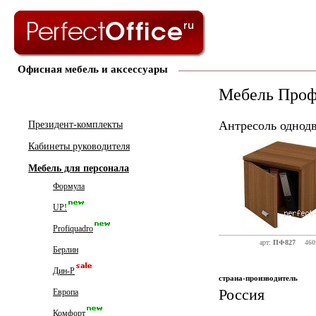
Офисная мебель и аксессуары
Мебель Про
Антресоль однод
Президент-комплекты
Кабинеты руководителя
Мебель для персонала
Формула
UP!
Profiquadro
арт:
ПФ827
460
Берлин
Дин-Р
страна-производитель
Россия
Европа
Комфорт