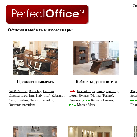
Ск
Офисная мебель и аксессуары
Президент-комплекты
Кабинеты руководителя
,
,
,
,
,
Art & Moble
Berkeley
Canova
Reventon
Берлин-Директор
Фор
,
,
,
,
,
,
,
Classica
Ego
Eur
HaN
HaN Zebrano
Борн
Дуглас (Monza, Torino)
Бер
,
,
,
,
,
,
Kyo
London
Nelson
Palladio
Компакт
Космо / Cosmo
,
,
Quaranta president
...
Марк / Mark
...
Пра