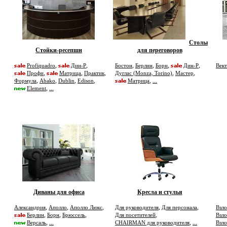
Столы
Стойки-ресепшн
для переговоров
,
,
,
,
,
,
Profiquadro
Дин-Р
Бостон
Берлин
Борн
Дин-Р
Век
,
,
,
,
,
Профи
Матрица
Практик
Дуглас (Monza, Torino)
Мастер
,
,
,
,
,
Формула
Abako
Dublin
Edison
Матрица
...
,
Element
...
Диваны для офиса
Кресла и стулья
,
,
,
,
,
Александрия
Аполло
Аполло Люкс
Для руководителя
Для персонала
Взло
,
,
,
,
Берлин
Борн
Брюссель
Для посетителей
Взло
,
,
Версаль
...
CHAIRMAN для руководителя
...
Взло