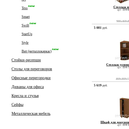
Стеллаж н
Tess
арт:
ПФ8
Smart
900x460x
Swift
5 081
руб.
StartUp
Style
Вит (металлокаркас)
Стойки-ресепшн
Стеллаж углов
арт:
ПФ7
Столы для переговоров
Офисные перегородки
460x460x1
5 619
руб.
Диваны для офиса
Кресла и стулья
Сейфы
Металлическая мебель
Шкаф для докумен
арт:
ПФ3