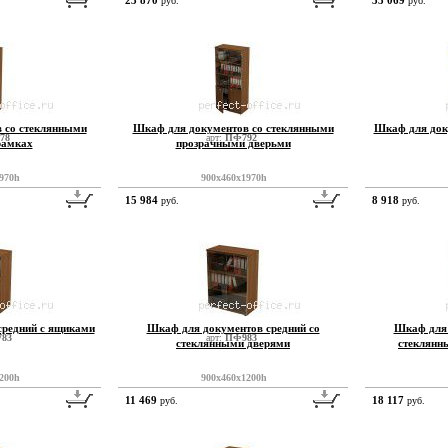
23 870
33 069
руб.
руб.
 со стеклянными
Шкаф для документов со стеклянными
Шкаф для док
78
арт:
ПФ792
рамках
прозрачными дверьми
970h
900x460x1970h
15 984
8 918
руб.
руб.
средний с ящиками
Шкаф для документов средний со
Шкаф для 
83
арт:
ПФ983
стеклянными дверями
стеклянн
200h
900x460x1200h
11 469
18 117
руб.
руб.