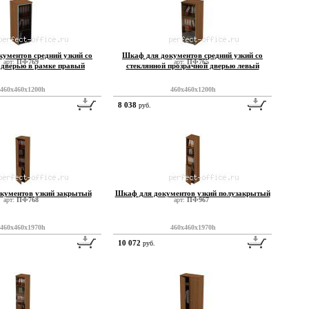
ументов средний узкий со
Шкаф для документов средний узкий со
арт:
ПФ769
арт:
ПФ765
 дверью в рамке правый
стеклянной прозрачной дверью левый
460x460x1200h
460x460x1200h
8 038
руб.
кументов узкий закрытый
Шкаф для документов узкий полузакрытый
арт:
ПФ768
арт:
ПФ967
460x460x1970h
460x460x1970h
10 072
руб.