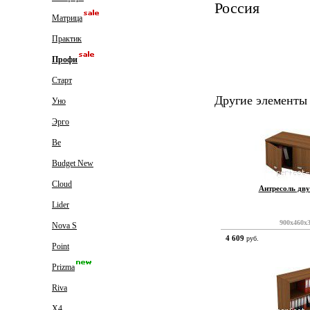
Россия
Матрица
Практик
Профи
Старт
Другие элементы
Уно
Эрго
Be
Budget New
Cloud
Антресоль дв
Lider
900x460x
Nova S
4 609
руб.
Point
Prizma
Riva
X4