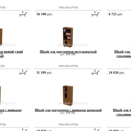
970h
900x460x1970h
16 340
6 725
руб.
руб.
в низкий узкий
Шкаф для документов полузакрытый
Шкаф для 
79
арт:
ПФ788
ый
стеклянн
820h
900x460x1970h
11 199
24 650
руб.
руб.
тов с ящиками
Шкаф для документов с ящиками закрытый
Шкаф для д
55
арт:
ПФ782
стеклянн
970h
900x460x1970h