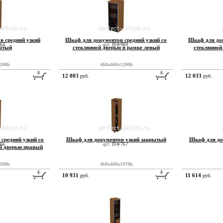
в средний узкий
Шкаф для документов средний узкий со
Шкаф для док
64
арт:
ПФ969
ытый
стеклянной дверью в рамке левый
стеклянной
200h
460x460x1200h
12 003
12 033
руб.
руб.
средний узкий со
Шкаф для документов узкий закрытый
Шкаф для до
66
арт:
ПФ767
ой дверью правый
200h
460x460x1970h
10 931
11 614
руб.
руб.