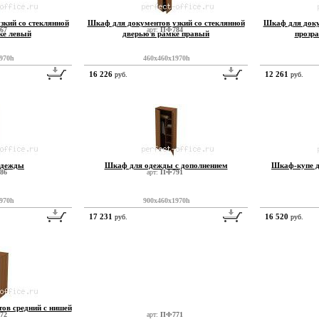
зкий со стеклянной
Шкаф для документов узкий со стеклянной
Шкаф для доку
67
арт:
ПФ784
ке левый
дверью в рамке правый
прозр
970h
460x460x1970h
16 226
12 261
руб.
руб.
одежды
Шкаф для одежды с дополнением
Шкаф-купе д
86
арт:
ПФ791
970h
900x460x1970h
17 231
16 520
руб.
руб.
ов средний с нишей
72
арт:
ПФ771