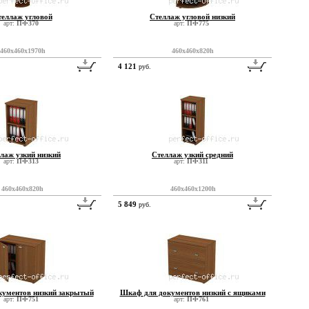
теллаж угловой
Стеллаж угловой низкий
арт:
ПФ370
арт:
ПФ775
460x460x1970h
460x460x820h
4 121
руб.
лаж узкий низкий
Стеллаж узкий средний
арт:
ПФ313
арт:
ПФ311
460x460x820h
460x460x1200h
5 849
руб.
ументов низкий закрытый
Шкаф для документов низкий с ящиками
арт:
ПФ751
арт:
ПФ761