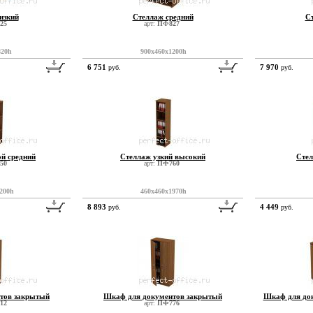
изкий
Стеллаж средний
С
25
арт:
ПФ827
820h
900x460x1200h
6 751
7 970
руб.
руб.
ой средний
Стеллаж узкий высокий
Стел
50
арт:
ПФ760
200h
460x460x1970h
8 893
4 449
руб.
руб.
тов закрытый
Шкаф для документов закрытый
Шкаф для док
12
арт:
ПФ776