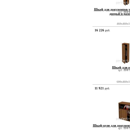
Шкаф для документов у
арт:
ПФ9
дверью в рам
460x460x1
16 226
руб.
Шкаф для 
арт:
ПФ7
600x460x1
11 921
руб.
Шкаф-купе для документ
арт:
ПФ7