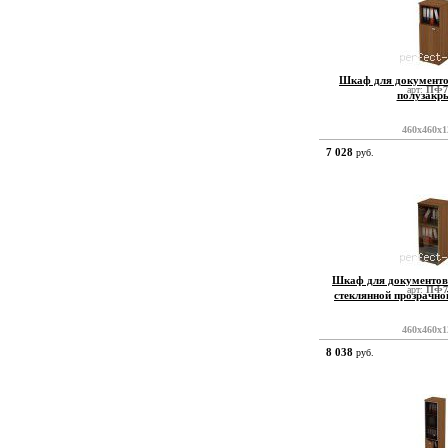
Шкаф для документо
арт:
ПФ7
полузакр
460x460x1
7 028
руб.
Шкаф для документов 
арт:
ПФ7
стеклянной прозрачн
460x460x1
8 038
руб.