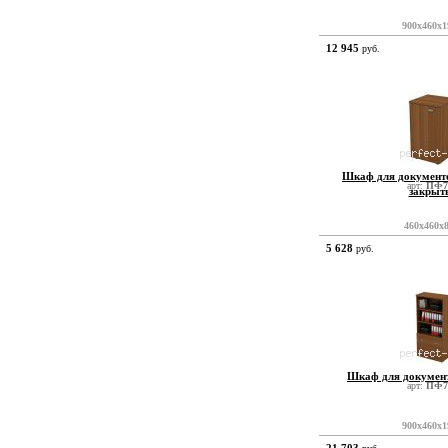
900x460x1
12 945
руб.
Шкаф для документо
арт:
ПФ7
закрыт
460x460x
5 628
руб.
Шкаф для докумен
арт:
ПФ7
900x460x1