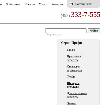
Быстрый заказ
ки
О Компании
Новости
Услуги
Контакты
333-7-555
(495)
Например,
стул
Серия Профи
Столы
Приставные
элементы
Столы для
переговоров
Тумбы
Шкафы и
стеллажи
Дополнительные
элементы
Экраны