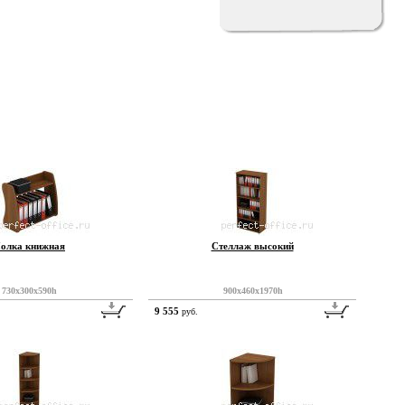
олка книжная
Стеллаж высокий
730x300x590h
900x460x1970h
9 555
руб.