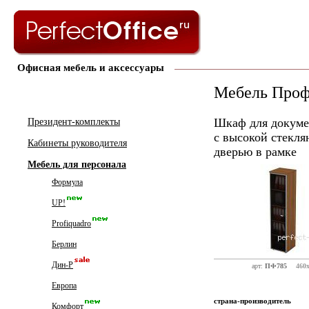
Офисная мебель и аксессуары
Мебель Про
Шкаф для докуме
Президент-комплекты
с высокой стекля
Кабинеты руководителя
дверью в рамке
Мебель для персонала
Формула
UP!
Profiquadro
Берлин
Дин-Р
арт:
ПФ785
460
Европа
страна-производитель
Комфорт