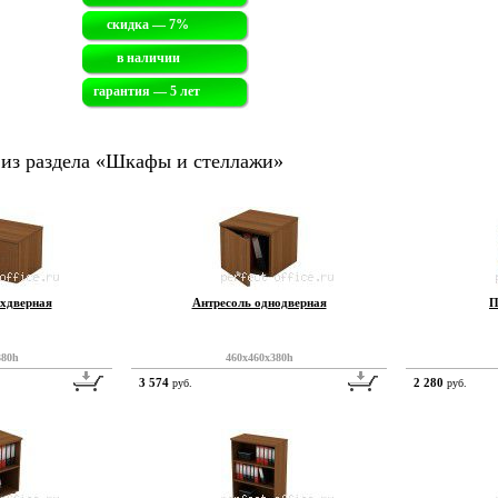
скидка — 7%
в наличии
гарантия — 5 лет
 из раздела «Шкафы и стеллажи»
ухдверная
Антресоль однодверная
П
380h
460x460x380h
3 574
2 280
руб.
руб.