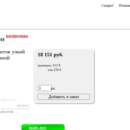
Скидки!
Новин
распродажа
фи
нтов узкий
18 151 руб.
нной
примерно 313 $
или 256 €
шт.
увеличить
x460x1970h
прайс-лист