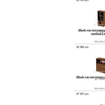
21 703
руб.
Шкаф для документов
арт:
ПФ7
дверьми в 
900x460x1
22 565
руб.
Шкаф для документов 
арт:
ПФ07
900x460x1
17 357
руб.