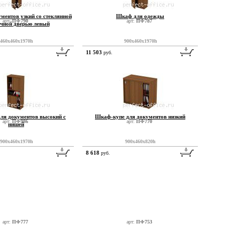
ментов узкий со стеклянной
Шкаф для одежды
арт:
ПФ790
арт:
ПФ787
ачной дверью левый
460x460x1970h
900x460x1970h
11 503
руб.
ля документов высокий с
Шкаф-купе для документов низкий
арт:
ПФ986
арт:
ПФ770
нишей
900x460x1970h
900x460x820h
8 618
руб.
арт:
ПФ777
арт:
ПФ753