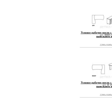
Угловое рабочее место с
арт:
BR05 
панельном 
2200x1600
Угловое рабочее место с
арт:
B 1
панельном 
2200x1600