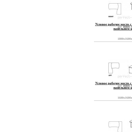
Угловое рабочее место с
арт:
BR05 
панельном 
1800x1600
Угловое рабочее место с
арт:
BR05 
панельном 
1600x1600