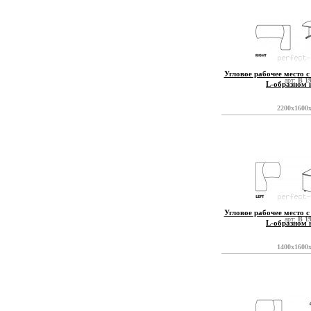
Угловое рабочее место с
арт:
B 1
L-образном 
2200x1600
Угловое рабочее место с
арт:
B 1
L-образном 
1400x1600