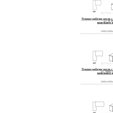
Угловое рабочее место с
арт:
B 1
панельном 
1400x1600
Угловое рабочее место с
арт:
BR05 
панельном 
1600x1600