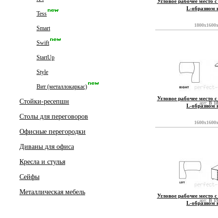
Угловое рабочее место с
L-образном 
Tess
1800x1600
Smart
Swift
StartUp
Style
Вит (металлокаркас)
Угловое рабочее место с
Стойки-ресепшн
арт:
B 1
L-образном 
Столы для переговоров
1600x1600
Офисные перегородки
Диваны для офиса
Кресла и стулья
Сейфы
Металлическая мебель
Угловое рабочее место с
арт:
B 1
L-образном 