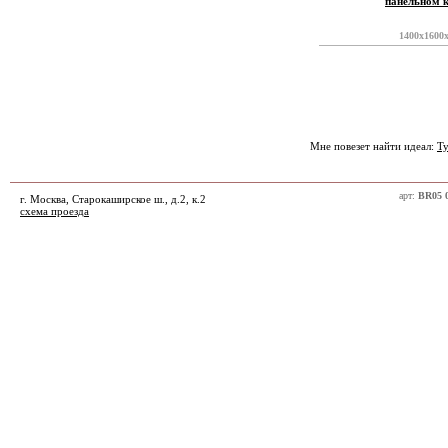
панельном 
1400x1600
Мне повезет найти идеал:
Ту
арт:
BR05 
г. Москва, Старокаширское ш., д.2, к.2
схема проезда