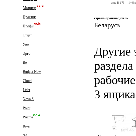
арт:
B 173
1400
Матрица
Практик
страна-производитель
Беларусь
Профи
Старт
Уно
Другие 
Эрго
раздела
Be
Budget New
рабочие
Cloud
3 ящика
Lider
Nova S
Point
Prizma
Riva
X4