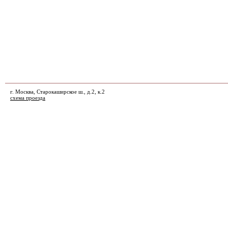
г. Москва, Старокаширское ш., д.2, к.2
схема проезда