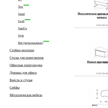
Tess
Металлическая панель д
Smart
арт:
3419
каркаса
Swift
1410x20x4
StartUp
Style
Вит (металлокаркас)
Стойки-ресепшн
Столы для переговоров
Низкая передняя
арт:
3419
Офисные перегородки
Диваны для офиса
1250x18x4
Кресла и стулья
Сейфы
Металлическая мебель