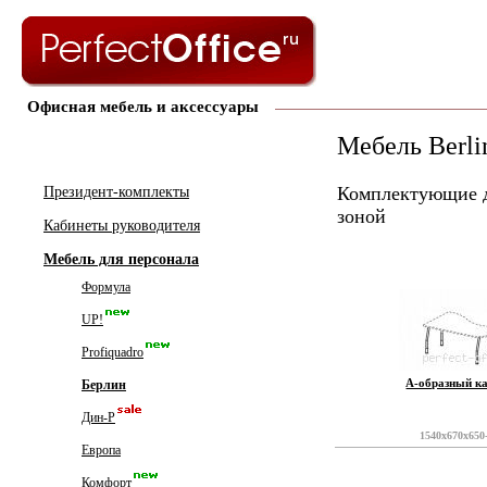
Офисная мебель и аксессуары
Мебель Berli
Комплектующие д
Президент-комплекты
зоной
Кабинеты руководителя
Мебель для персонала
Формула
UP!
Profiquadro
А-образный к
Берлин
Дин-Р
1540x670x650
Европа
Комфорт