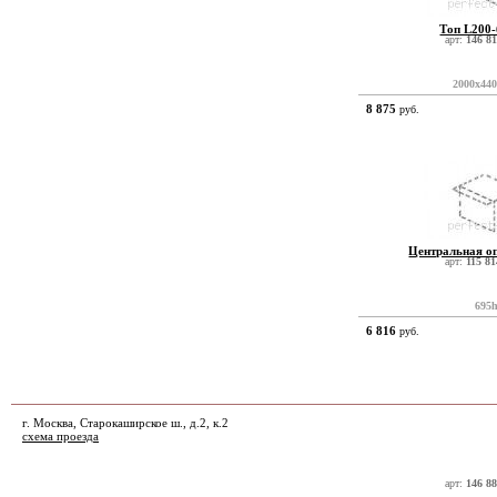
Топ L200
арт:
146 81
2000x44
8 875
руб.
Центральная о
арт:
115 81
695
6 816
руб.
г. Москва, Старокаширское ш., д.2, к.2
схема проезда
арт:
146 88