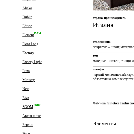
Abako
Dublin
страна-производитель
Италия
Edison
Element
столешница
Extra Long
покрытие – шпон; материа
Factory
топ
материал - стекло; толщин
Factory Light
шкафы
Luna
черный меламиновый каркас
обязательно комплектуютс
Ministry
Next
Riva
Фабрика:
Sinetica Industries
ZOOM
Актив люкс
Элементы
Берлин
Эрго