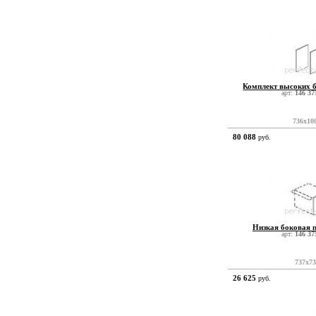
Комплект высоких 
арт:
146 37
736x10
80 088
руб.
Низкая боковая 
арт:
146 37
737x7
26 625
руб.