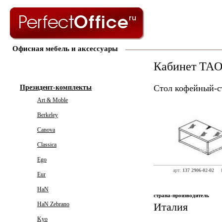
Офисная мебель и аксессуары
Кабинет TAO
Стол кофейный-с
Президент-комплекты
Art & Moble
Berkeley
Canova
Classica
Ego
арт:
137 2906-02-02
Eur
HaN
страна-производитель
HaN Zebrano
Италия
Kyo