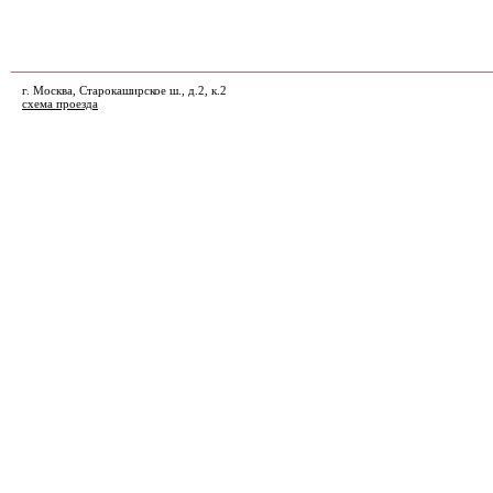
г. Москва, Старокаширское ш., д.2, к.2
схема проезда