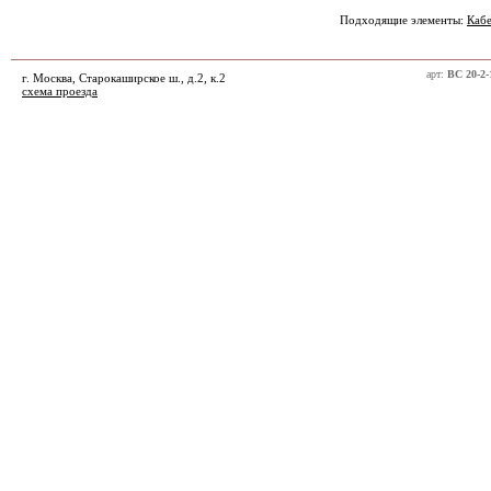
Подходящие элементы:
Кабе
арт:
ВС 20-2-
г. Москва, Старокаширское ш., д.2, к.2
схема проезда