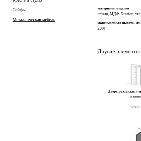
Кресла и стулья
материалы отделки
Сейфы
стекло, МДФ, Durafort, тк
Металлическая мебель
максимальная высота, мм
2300
Другие элементы 
Дверь раздвижная т
проем
850x197