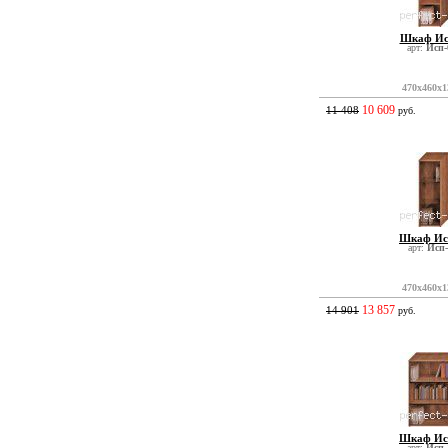
Шкаф Ис
арт:
Исп-
470x460x1
10 609
11 408
руб.
Шкаф Ис
арт:
Исп-
470x460x1
13 857
14 901
руб.
Шкаф Ис
арт:
Исп-