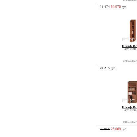
19 970
21 474
руб.
Шкаф Ис
арт:
Исп-
470x460x2
20 215
руб.
Шкаф Ис
арт:
Исп-
890x460x2
25 069
26 956
руб.