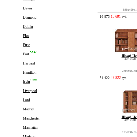
Davos
890x460x1
15 691
16 873
руб.
Diamond
Dublin
Eko
First
Fort
Шкаф Исп
арт:
Исп-
Harvard
2200x460x
Hamilton
47 822
51 422
руб.
Irvin
Liverpool
Lord
Madrid
Шкаф Исп
Manchester
арт:
Исп-
Manhattan
1750x460x
Ministry