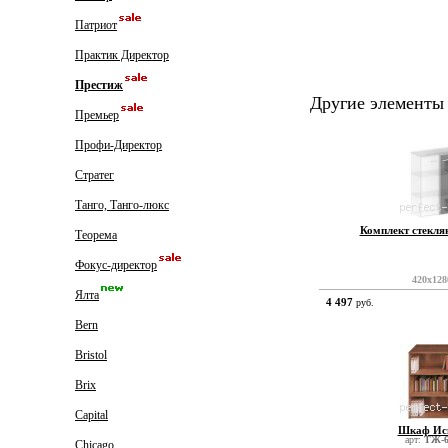
Патриот
Практик Директор
Престиж
Другие элементы
Премьер
Профи-Директор
Стратег
Танго, Танго-люкс
Комплект стекля
Теорема
Фокус-директор
420x128
Ялта
4 497
руб.
Bern
Bristol
Brix
Capital
Шкаф Исп
арт:
ТЖ-6
Chicago