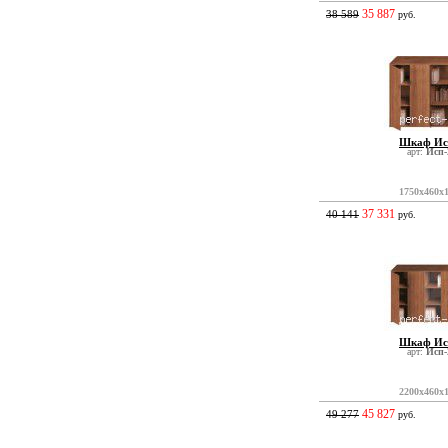
35 887
38 589
руб.
Шкаф Ис
арт:
Исп-
1750x460x
37 331
40 141
руб.
Шкаф Ис
арт:
Исп-
2200x460x
45 827
49 277
руб.