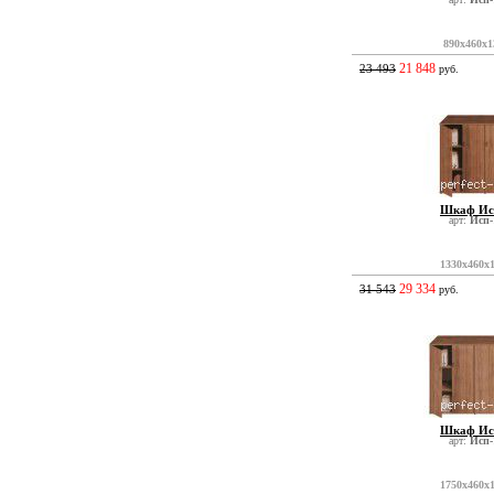
890x460x1
21 848
23 493
руб.
Шкаф Ис
арт:
Исп-
1330x460x
29 334
31 543
руб.
Шкаф Ис
арт:
Исп-
1750x460x