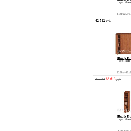
арт:
Исп-
1330x460x
42 512
руб.
Шкаф Ис
арт:
Исп-
2200x460x
66 613
71 627
руб.
Шкаф Ис
арт:
Исп-
470x460x2