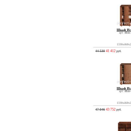
Шкаф Ис
арт:
Исп-
1330x460x
41 412
44 530
руб.
Шкаф Ис
арт:
Исп-
1330x460x
43 752
47 046
руб.