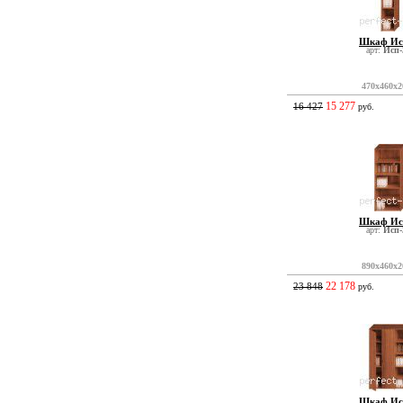
Шкаф Ис
арт:
Исп-
470x460x2
15 277
16 427
руб.
Шкаф Ис
арт:
Исп-
890x460x2
22 178
23 848
руб.
Шкаф Ис