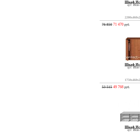
Шкаф Ис
арт:
Исп-
2200x460x
71 470
76 850
руб.
Шкаф Ис
арт:
Исп-
1750x460x
49 768
53 515
руб.
Шкаф Ис
арт:
Исп-