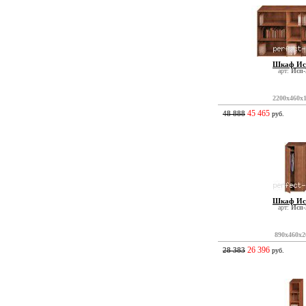
Шкаф Ис
арт:
Исп-
2200x460x
45 465
48 888
руб.
Шкаф Ис
арт:
Исп-
890x460x2
26 396
28 383
руб.