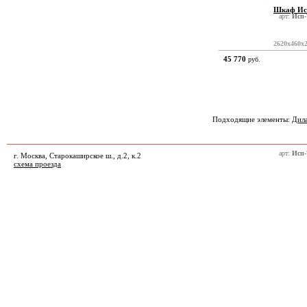
Шкаф Ис
арт:
Исп-
2620x460x
45 770
руб.
Подходящие элементы:
Дил
арт:
Исп-
г. Москва, Старокаширское ш., д.2, к.2
схема проезда