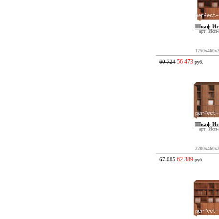
Шкаф Ис
арт:
Исп-
1750x460x
56 473
60 724
руб.
Шкаф Ис
арт:
Исп-
2200x460x
62 389
67 085
руб.