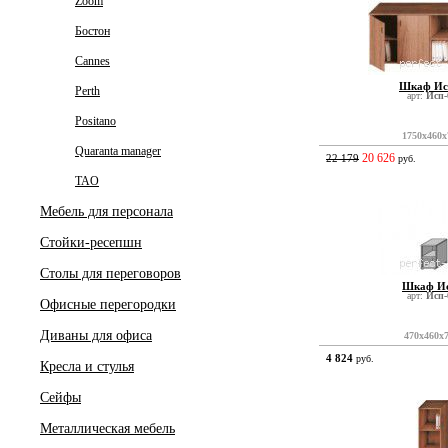
Zoom
Бостон
Cannes
Шкаф Ис
Perth
арт:
Исп-
Positano
1750x460x
Quaranta manager
20 626
22 179
руб.
TAO
Мебель для персонала
Стойки-ресепшн
Столы для переговоров
Шкаф Ис
арт:
Исп-
Офисные перегородки
Диваны для офиса
470x460x
4 824
руб.
Кресла и стулья
Сейфы
Металлическая мебель