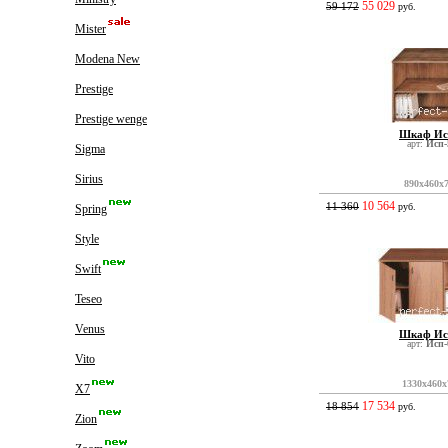
55 029
59 172
руб.
Mister
Modena New
Prestige
Prestige wenge
Шкаф Ис
арт:
Исп-
Sigma
Sirius
890x460x
10 564
11 360
руб.
Spring
Style
Swift
Teseo
Venus
Шкаф Ис
арт:
Исп-
Vito
1330x460x
X7
17 534
18 854
руб.
Zion