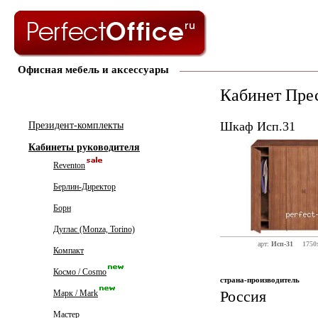
Офисная мебель и аксессуары
Кабинет Пре
Шкаф Исп.31
Президент-комплекты
Кабинеты руководителя
Reventon
Берлин-Директор
Борн
Дуглас (Monza, Torino)
арт:
Исп-31
1750
Компакт
Космо / Cosmo
страна-производитель
Россия
Марк / Mark
Мастер