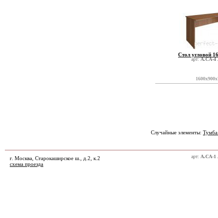
Стол угловой 1
арт:
А.СА-4
1600x900x
Случайные элементы:
Тумба
арт:
А.СА-1
г. Москва, Старокаширское ш., д.2, к.2
схема проезда