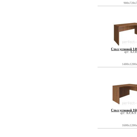
900x720x
Стол угловой 1
арт:
А.СП
1400x1200
Стол угловой 1
арт:
А.СА-3
1600x1200