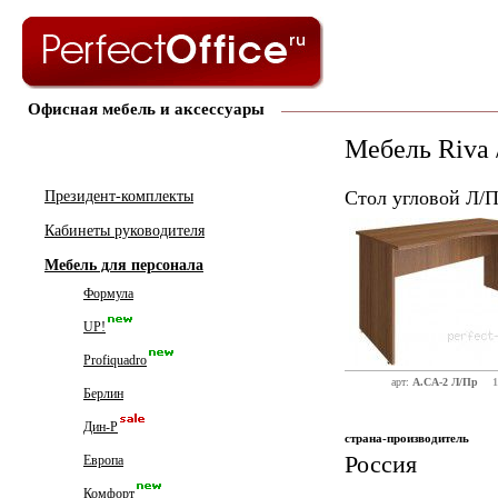
Офисная мебель и аксессуары
Мебель Riva 
Стол угловой Л/П
Президент-комплекты
Кабинеты руководителя
Мебель для персонала
Формула
UP!
Profiquadro
арт:
А.СА-2 Л/Пр
1
Берлин
Дин-Р
страна-производитель
Россия
Европа
Комфорт