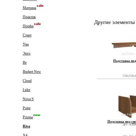
Матрица
Практик
Другие элементы 
Профи
Старт
Уно
Эрго
Подставка по
Be
Budget New
550x550x
Cloud
Lider
Nova S
Point
Prizma
Подставка под си
арт:
А.ПМ
Riva
X4