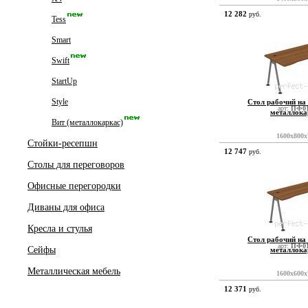
12 282
руб.
Tess
Smart
Swift
StartUp
Style
Стол рабочий на
арт:
ПФ01
металлока
Вит (металлокаркас)
1600x800x
Стойки-ресепшн
12 747
руб.
Столы для переговоров
Офисные перегородки
Диваны для офиса
Кресла и стулья
Стол рабочий на
арт:
ПФ01
Сейфы
металлока
Металлическая мебель
1600x600x
12 371
руб.