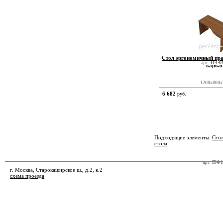
Стол эргономичный пр
арт:
ПФ01
карка
1200x800x
6 682
руб.
Подходящие элементы:
Сто
стола
.
арт:
ПФ1
г. Москва, Старокаширское ш., д.2, к.2
схема проезда