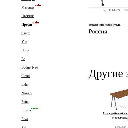
Матрица
арт:
ПФ0159
140
Практик
Профи
страна-производитель
Россия
Старт
Уно
Эрго
Be
Budget New
Другие 
Cloud
Lider
Nova S
Point
Prizma
Стол рабочий на
металлока
Riva
X4
1400x800x