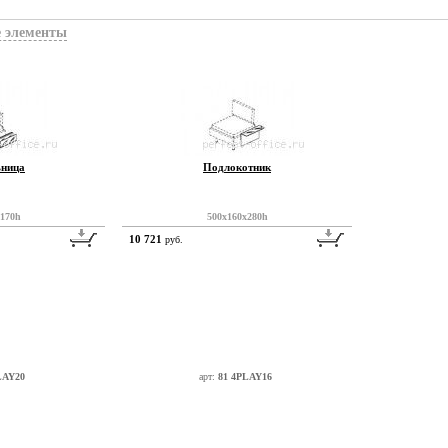
 элементы
LAY18
ница
Подлокотник
x170h
500x160x280h
10 721
руб.
LAY20
арт:
81 4PLAY16