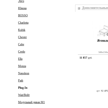
Эрго
Дополнительные
Юнона
BOSSO
арт:
91 4P
Charlotta
Kubik
Chester
Журналь
Cube
Credo
500x150
11 857
руб.
Ella
Monza
Napoleon
Path
Plug-In
арт:
92 4P
Wait/Вейт
Модульный диван M1