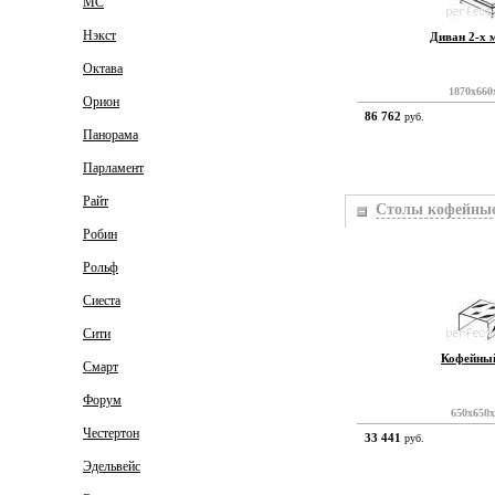
МС
Нэкст
Диван 2-х 
Октава
1870x660
Орион
86 762
руб.
Панорама
Парламент
Райт
Столы кофейны
Робин
Рольф
арт:
21 4PLAY
Сиеста
Сити
Кофейный
Смарт
Форум
650x650
Честертон
33 441
руб.
Эдельвейс