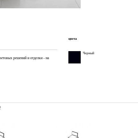
цвета
Черный
ветовых решений и отделки - на
а