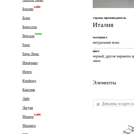
Аполло Люкс
Берлин
Борн
страна-производитель
Италия
Брюссель
Версаль
материал
натуральная кожа
Евро
цвет
Евро Люкс
черный; другие варианты ц
заказ
Империал
Интер
Крофорд
Элементы
Карелия
Лайт
Диваны и кресл
Лагуна
Мальта
Миларго