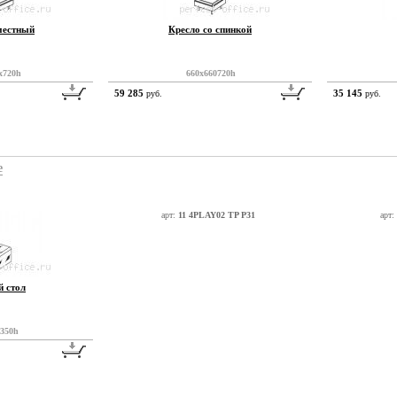
местный
Кресло со спинкой
x720h
660x660720h
59 285
35 145
руб.
руб.
е
04 TP P31
арт:
11 4PLAY02 TP P31
арт:
 стол
x350h