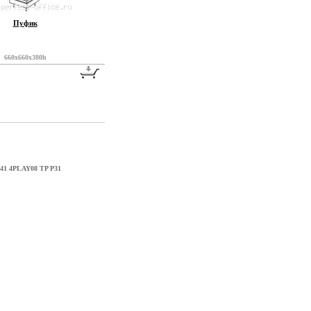
Пуфик
660x660x380h
41 4PLAY08 TP P31