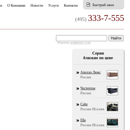
Быстрый заказ
ки
О Компании
Новости
Услуги
Контакты
333-7-555
(495)
Например,
конференц-столы
Серии
близкие по цене
Аполло Люкс
Россия
Честертон
Россия
Cube
Россия-Италия
Ella
Россия-Италия